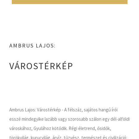
AMBRUS LAJOS:
VÁROSTÉRKÉP
Ambrus Lajos: Várostérkép - A félszáz, sajátos hangú írói
esszé mindegyike lazább vagy szorosabb szálon egy dél-alföldi
városkához, Gyulához kötődik. Régi életrend, ősidők,
törökvilág, kurucvilág, árvíz, tűzvész, természet és civilizáció: