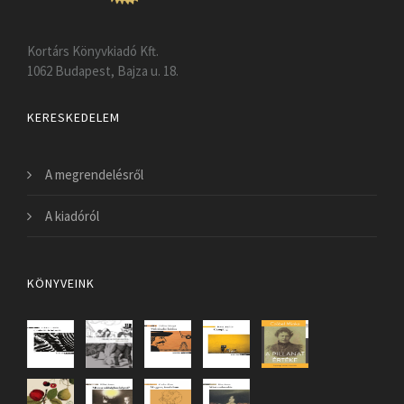
Kortárs Könyvkiadó Kft.
1062 Budapest, Bajza u. 18.
KERESKEDELEM
A megrendelésről
A kiadóról
KÖNYVEINK