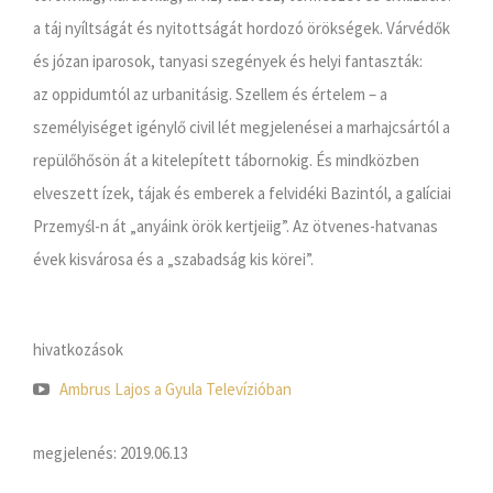
a táj nyíltságát és nyitottságát hordozó örökségek. Várvédők
és józan iparosok, tanyasi szegények és helyi fantaszták:
az oppidumtól az urbanitásig. Szellem és értelem – a
személyiséget igénylő civil lét megjelenései a marhajcsártól a
repülőhősön át a kitelepített tábornokig. És mindközben
elveszett ízek, tájak és emberek a felvidéki Bazintól, a galíciai
Przemyśl-n át „anyáink örök kertjeiig”. Az ötvenes-hatvanas
évek kisvárosa és a „szabadság kis körei”.
hivatkozások
Ambrus Lajos a Gyula Televízióban
megjelenés: 2019.06.13