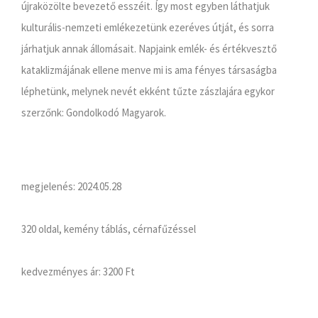
újraközölte bevezető esszéit. Így most egyben láthatjuk
kulturális-nemzeti emlékezetünk ezeréves útját, és sorra
járhatjuk annak állomásait. Napjaink emlék- és értékvesztő
kataklizmájának ellene menve mi is ama fényes társaságba
léphetünk, melynek nevét ekként tűzte zászlajára egykor
szerzőnk: Gondolkodó Magyarok.
megjelenés: 2024.05.28
320 oldal, kemény táblás, cérnafűzéssel
kedvezményes ár:
3200 Ft