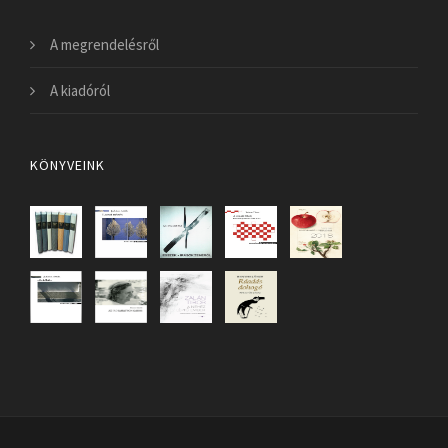
A megrendelésről
A kiadóról
KÖNYVEINK