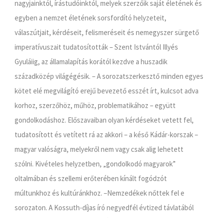
nagyjainktól, írástudóinktól, melyek szerzőik saját életének és
egyben a nemzet életének sorsfordító helyzeteit,
válaszútjait, kérdéseit, felismeréseit és nemegyszer sürgető
imperatívuszait tudatosították – Szent Istvántól Illyés
Gyuláiig, az államalapítás korától kezdve a huszadik
századközép világégésik. – A sorozatszerkesztő minden egyes
kötet elé megvilágító erejű bevezető esszét írt, kulcsot adva
korhoz, szerzőhöz, műhöz, problematikához – együtt
gondolkodáshoz. Előszavaiban olyan kérdéseket vetett fel,
tudatosított és vetített rá az akkori – a késő Kádár-korszak –
magyar valóságra, melyekről nem vagy csak alig lehetett
szólni. Kivételes helyzetben, „gondolkodó magyarok”
oltalmában és szellemi erőterében kínált fogódzót
múltunkhoz és kultúránkhoz. –Nemzedékek nőttek fel e
sorozaton. A Kossuth-díjas író negyedfél évtized távlatából