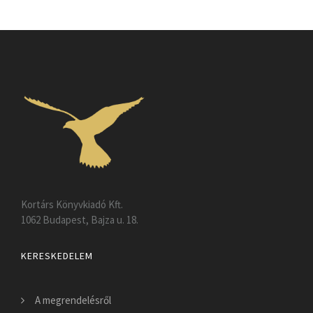
Kortárs Könyvkiadó Kft.
1062 Budapest, Bajza u. 18.
KERESKEDELEM
A megrendelésről