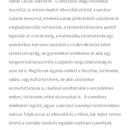
Fábián László: Vakfoltok - E változatos világú novellákat
összefűzi az erősen implicit elbeszélői attitűd: a narrátor
tudatán keresztül, intellektusának játékteréből szűrődnek át
a legkülönbözőbb történetek, a teremtéstől kezdve apokrif
legendán át a török korig, a matematika történetének egy
anekdotikus kulcsmozzanatától a sztálini diktatúra belső
természetrajzáig, de gyermekkori emlékeken át akár egy
tengerentúli katasztrófa szubjektív megszólaltatásáig és
azon túl is. Megférnek egymás mellett a filozófiai, történelmi,
vallási, vagy kultúrtörténeti, de akár a botanikai
eszmefuttatások is, ráadásul sorolhatnánk a veszedelmes
emberi, történelmi, etikai viszonyokat is... A személyes
emlékeket rögzítő, egyes szám első személyű történetekben
sokszor folyik össze az elbeszélő és a főhős, bár olykor tetten
érhető a zseniális törekvés legalább nyelvtani személyeik