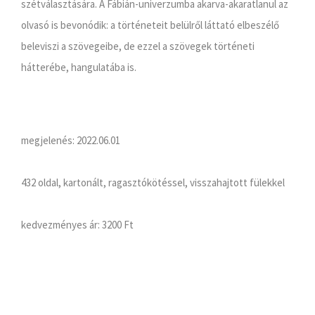
szétválasztására. A Fábián-univerzumba akarva-akaratlanul az
olvasó is bevonódik: a történeteit belülről láttató elbeszélő
beleviszi a szövegeibe, de ezzel a szövegek történeti
hátterébe, hangulatába is.
megjelenés: 2022.06.01
432 oldal, kartonált, ragasztókötéssel, visszahajtott fülekkel
kedvezményes ár:
3200 Ft