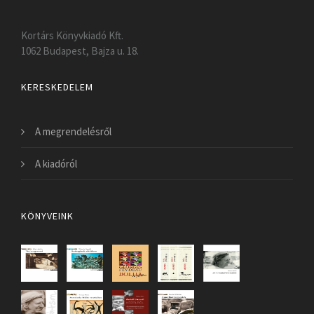
Kortárs Könyvkiadó Kft.
1062 Budapest, Bajza u. 18.
KERESKEDELEM
A megrendelésről
A kiadóról
KÖNYVEINK