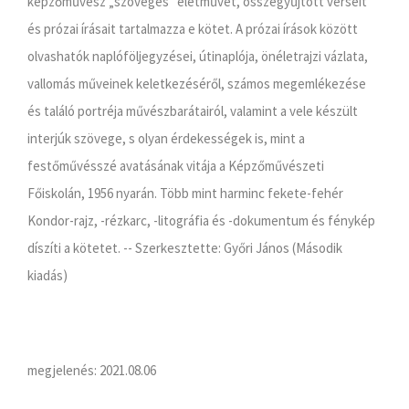
képzőművész „szöveges” életművét, összegyűjtött verseit
és prózai írásait tartalmazza e kötet. A prózai írások között
olvashatók naplóföljegyzései, útinaplója, önéletrajzi vázlata,
vallomás műveinek keletkezéséről, számos megemlékezése
és találó portréja művészbarátairól, valamint a vele készült
interjúk szövege, s olyan érdekességek is, mint a
festőművésszé avatásának vitája a Képzőművészeti
Főiskolán, 1956 nyarán. Több mint harminc fekete-fehér
Kondor-rajz, -rézkarc, -litográfia és -dokumentum és fénykép
díszíti a kötetet. -- Szerkesztette: Győri János (Második
kiadás)
megjelenés: 2021.08.06