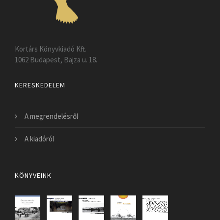
Kortárs Könyvkiadó Kft.
1062 Budapest, Bajza u. 18.
KERESKEDELEM
A megrendelésről
A kiadóról
KÖNYVEINK