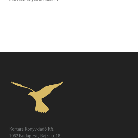
Kortárs Könyvkiadó Kft.
1062 Budapest, Bajza u. 18.