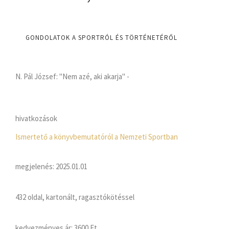
GONDOLATOK A SPORTRÓL ÉS TÖRTÉNETÉRŐL
N. Pál József: "Nem azé, aki akarja" -
hivatkozások
Ismertető a könyvbemutatóról a Nemzeti Sportban
megjelenés: 2025.01.01
432 oldal, kartonált, ragasztókötéssel
kedvezményes ár:
3600 Ft