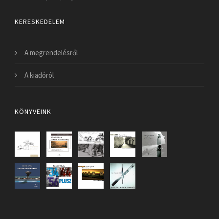
KERESKEDELEM
A megrendelésről
A kiadóról
KÖNYVEINK