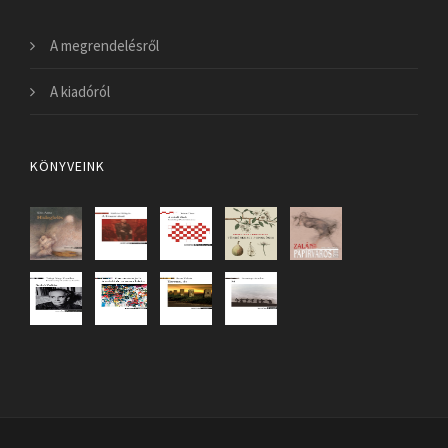
A megrendelésről
A kiadóról
KÖNYVEINK