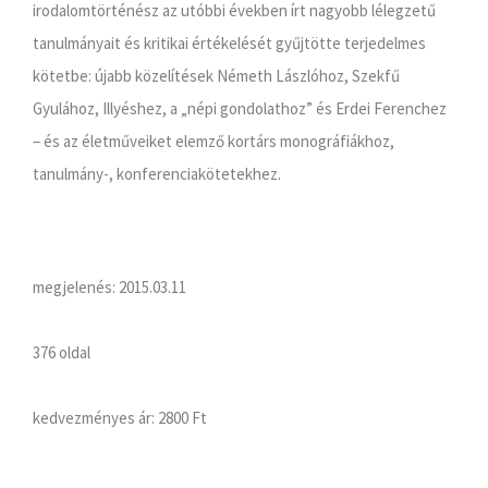
irodalomtörténész az utóbbi években írt nagyobb lélegzetű
tanulmányait és kritikai értékelését gyűjtötte terjedelmes
kötetbe: újabb közelítések Németh Lászlóhoz, Szekfű
Gyulához, Illyéshez, a „népi gondolathoz” és Erdei Ferenchez
– és az életműveiket elemző kortárs monográfiákhoz,
tanulmány-, konferenciakötetekhez.
megjelenés: 2015.03.11
376 oldal
kedvezményes ár:
2800 Ft