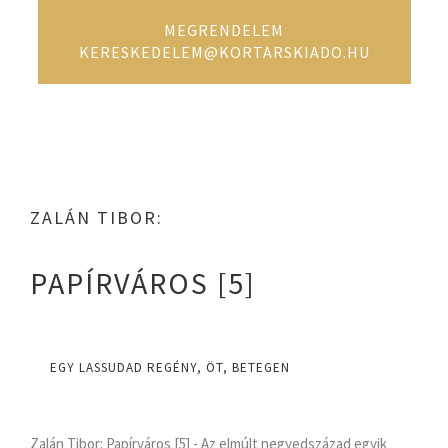
MEGRENDELEM
KERESKEDELEM@KORTARSKIADO.HU
ZALÁN TIBOR:
PAPÍRVÁROS [5]
EGY LASSUDAD REGÉNY, ÖT, BETEGEN
Zalán Tibor: Papírváros [5] - Az elmúlt negyedszázad egyik