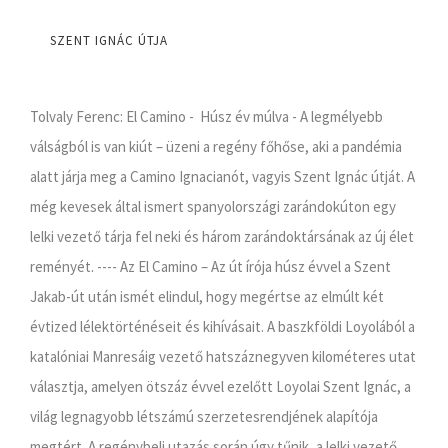
SZENT IGNÁC ÚTJA
Tolvaly Ferenc: El Camino - Húsz év múlva - A legmélyebb
válságból is van kiút – üzeni a regény főhőse, aki a pandémia
alatt járja meg a Camino Ignacianót, vagyis Szent Ignác útját. A
még kevesek által ismert spanyolországi zarándokúton egy
lelki vezető tárja fel neki és három zarándoktársának az új élet
reményét. ---- Az El Camino – Az út írója húsz évvel a Szent
Jakab-út után ismét elindul, hogy megértse az elmúlt két
évtized lélektörténéseit és kihívásait. A baszkföldi Loyolából a
katalóniai Manresáig vezető hatszáznegyven kilométeres utat
választja, amelyen ötszáz évvel ezelőtt Loyolai Szent Ignác, a
világ legnagyobb létszámú szerzetesrendjének alapítója
megtért. A regénybeli utazás során úgy tűnik, a lelki vezető