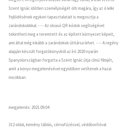
Szent Ignác időtlen személyiségét ölti magára, így az ő lelki
fejlődésének egykori tapasztalatait is megosztja a
zarándokokkkal. ---- Az olvasó QR-kódok segítségével
tekintheti meg a teremtett és az épített környezet képeit,
ami által még inkább a zarándokok útitársa lehet. ---- A regény
alapján készült forgatókönyvből az író 2020 nyarán
Spanyolországban forgatta a Szent Ignác útja című filmjét,
amit a könyv megjelenésével egyidőben vetítenek a hazai
mozikban.
megjelenés: 2021.09.04
312 oldal, kemény táblás, cérnafűzéssel, védőborítóval