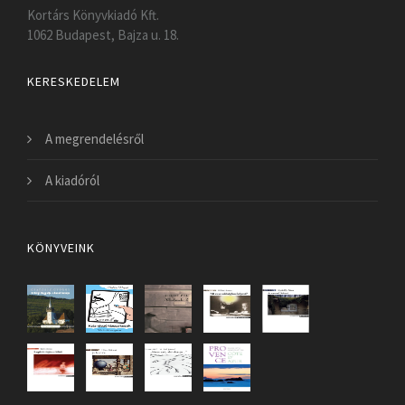
Kortárs Könyvkiadó Kft.
1062 Budapest, Bajza u. 18.
KERESKEDELEM
A megrendelésről
A kiadóról
KÖNYVEINK