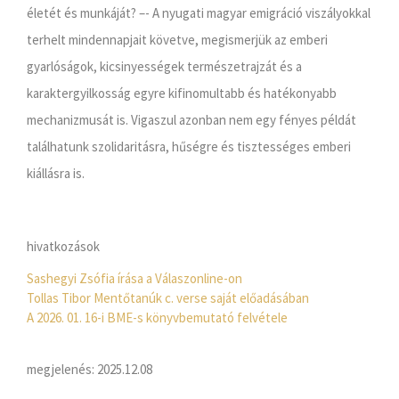
életét és munkáját? –- A nyugati magyar emigráció viszályokkal
terhelt mindennapjait követve, megismerjük az emberi
gyarlóságok, kicsinyességek természetrajzát és a
karaktergyilkosság egyre kifinomultabb és hatékonyabb
mechanizmusát is. Vigaszul azonban nem egy fényes példát
találhatunk szolidaritásra, hűségre és tisztességes emberi
kiállásra is.
hivatkozások
Sashegyi Zsófia írása a Válaszonline-on
Tollas Tibor Mentőtanúk c. verse saját előadásában
A 2026. 01. 16-i BME-s könyvbemutató felvétele
megjelenés: 2025.12.08