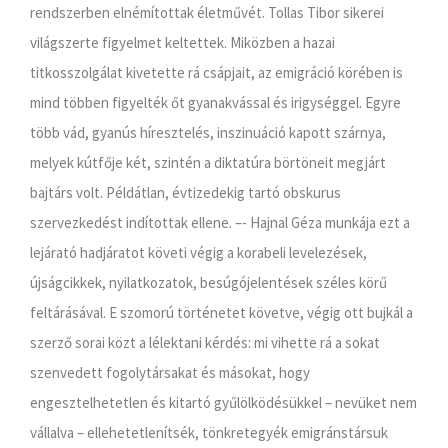
rendszerben elnémítottak életművét. Tollas Tibor sikerei
világszerte figyelmet keltettek. Miközben a hazai
titkosszolgálat kivetette rá csápjait, az emigráció körében is
mind többen figyelték őt gyanakvással és irigységgel. Egyre
több vád, gyanús híresztelés, inszinuáció kapott szárnya,
melyek kútfője két, szintén a diktatúra börtöneit megjárt
bajtárs volt. Példátlan, évtizedekig tartó obskurus
szervezkedést indítottak ellene. –- Hajnal Géza munkája ezt a
lejárató hadjáratot követi végig a korabeli levelezések,
újságcikkek, nyilatkozatok, besúgójelentések széles körű
feltárásával. E szomorú történetet követve, végig ott bujkál a
szerző sorai közt a lélektani kérdés: mi vihette rá a sokat
szenvedett fogolytársakat és másokat, hogy
engesztelhetetlen és kitartó gyűlölködésükkel – nevüket nem
vállalva – ellehetetlenítsék, tönkretegyék emigránstársuk