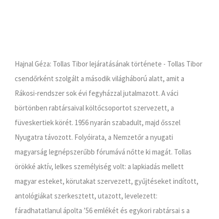
Hajnal Géza: Tollas Tibor lejáratásának története - Tollas Tibor
csendőrként szolgált a második világháború alatt, amit a
Rákosi-rendszer sok évi fegyházzal jutalmazott. A váci
börtönben rabtársaival költőcsoportot szervezett, a
füveskertiek körét. 1956 nyarán szabadult, majd ősszel
Nyugatra távozott. Folyóirata, a Nemzetőr a nyugati
magyarság legnépszerűbb fórumává nőtte ki magát. Tollas
örökké aktív, lelkes személyiség volt: a lapkiadás mellett
magyar esteket, körutakat szervezett, gyűjtéseket indított,
antológiákat szerkesztett, utazott, levelezett:
fáradhatatlanul ápolta ’56 emlékét és egykori rabtársai s a