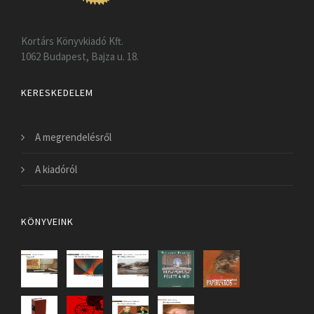
Kortárs Könyvkiadó Kft.
1062 Budapest, Bajza u. 18.
KERESKEDELEM
A megrendelésről
A kiadóról
KÖNYVEINK