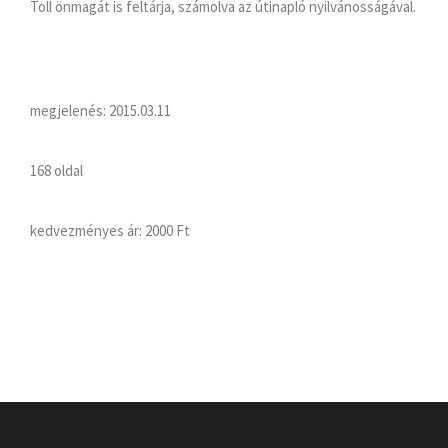
Toll önmagát is feltárja, számolva az útinapló nyilvánosságával.
megjelenés: 2015.03.11
168 oldal
kedvezményes ár:
2000 Ft