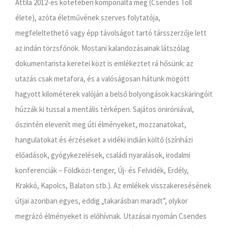
Attila 2012-es kötetében komponálta meg (Csendes Toll
élete), azóta életművének szerves folytatója,
megfeleltethető vagy épp távolságot tartó társszerzője lett
az indán törzsfőnök. Mostani kalandozásainak látszólag
dokumentarista keretei közt is emlékeztet rá hősünk: az
utazás csak metafora, és a valóságosan hátunk mögött
hagyott kilométerek valóján a belső bolyongások kacskaringóit
húzzák ki tussal a mentális térképen. Sajátos öniróniával,
őszintén elevenít meg úti élményeket, mozzanatokat,
hangulatokat és érzéseket a vidéki indián költő (színházi
előadások, gyógykezelések, családi nyaralások, irodalmi
konferenciák – Földközi-tenger, Új- és Felvidék, Erdély,
Krakkó, Kapolcs, Balaton stb.). Az emlékek visszakeresésének
útjai azonban egyes, eddig „takarásban maradt”, olykor
megrázó élményeket is előhívnak. Utazásai nyomán Csendes