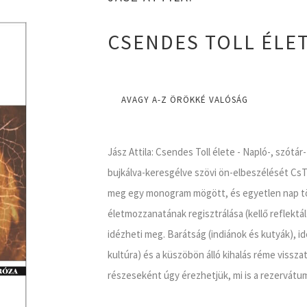
CSENDES TOLL ÉLE
AVAGY A-Z ÖRÖKKÉ VALÓSÁG
Jász Attila: Csendes Toll élete - Napló-, szót
bujkálva-keresgélve szövi ön-elbeszélését CsT
meg egy monogram mögött, és egyetlen nap tö
életmozzanatának regisztrálása (kellő reflektá
idézheti meg. Barátság (indiánok és kutyák), 
kultúra) és a küszöbön álló kihalás réme vissz
részeseként úgy érezhetjük, mi is a rezervátu