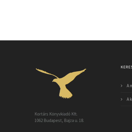
KERE
A 
A k
Kortárs Könyvkiadó Kft.
1062 Budapest, Bajza u. 18.