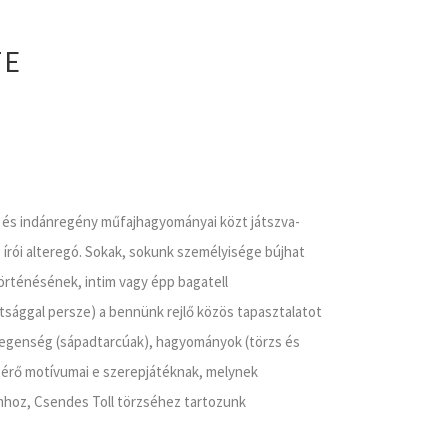
TE
ár- és indánregény műfajhagyományai közt játszva-
 írói alteregó. Sokak, sokunk személyisége bújhat
rténésének, intim vagy épp bagatell
ltsággal persze) a bennünk rejlő közös tapasztalatot
idegenség (sápadtarcúak), hagyományok (törzs és
atérő motívumai e szerepjátéknak, melynek
mhoz, Csendes Toll törzséhez tartozunk