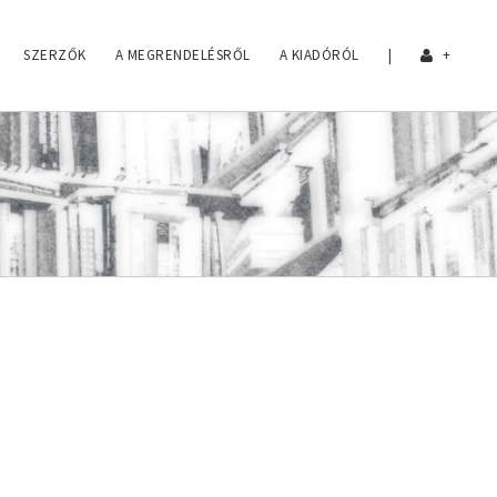
SZERZŐK
A MEGRENDELÉSRŐL
A KIADÓRÓL
|
+