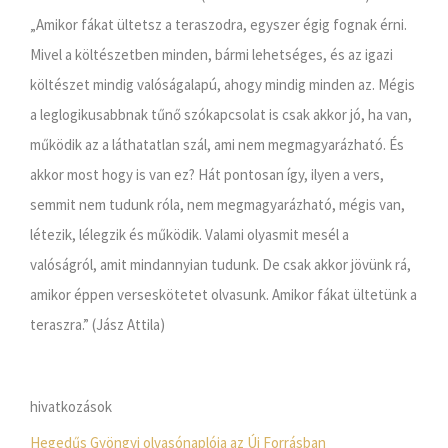
„Amikor fákat ültetsz a teraszodra, egyszer égig fognak érni.
Mivel a költészetben minden, bármi lehetséges, és az igazi
költészet mindig valóságalapú, ahogy mindig minden az. Mégis
a leglogikusabbnak tűnő szókapcsolat is csak akkor jó, ha van,
működik az a láthatatlan szál, ami nem megmagyarázható. És
akkor most hogy is van ez? Hát pontosan így, ilyen a vers,
semmit nem tudunk róla, nem megmagyarázható, mégis van,
létezik, lélegzik és működik. Valami olyasmit mesél a
valóságról, amit mindannyian tudunk. De csak akkor jövünk rá,
amikor éppen verseskötetet olvasunk. Amikor fákat ültetünk a
teraszra.” (Jász Attila)
hivatkozások
Hegedűs Gyöngyi olvasónaplója az Új Forrásban